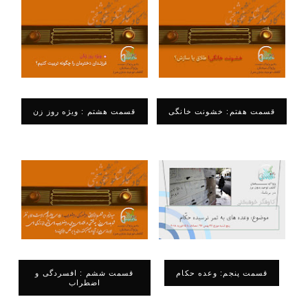
قسمت هفتم: خشونت خانگی
قسمت هشتم : ویژه روز زن
قسمت پنجم: وعده حکام
قسمت ششم : افسردگی و
اضطراب